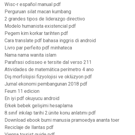
Wisc-r español manual pdf
Perguruan silat macan kumbang
2 grandes tipos de liderazgo directivo
Modelo humanista existencial pdf
Pegem kim korkar tarihten pdf
Cara translate pdf bahasa inggris di android
Livro par perfeito pdf minhateca
Nama nama wanita islam
Parafrasi odisseo e tersite dal verso 211
Atividades de matemática perímetro 4 ano
Diş morfolojisi fizyolojisi ve oklüzyon pdf
Jurnal ekonomi pembangunan 2018 pdf
Feum 11 edicion
En iyi pdf okuyucu android
Erkek bebek gelişimi hesaplama
8.sınıf inkılap tarihi 2.ünite konu anlatımı pdf
Download ebook bumi manusia pramoedya ananta toer
Reciclaje de llantas pdf
Vienna tourist guide pdf