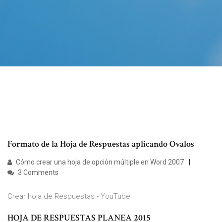
Formato de la Hoja de Respuestas aplicando Ovalos
Cómo crear una hoja de opción múltiple en Word 2007
3 Comments
Crear hoja de Respuestas - YouTube
HOJA DE RESPUESTAS PLANEA 2015