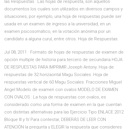
las Respuestas : Las hojas de respuesta, son aquellos
documentos los cuales son utilizados en diversos campos y
situaciones, por ejemplo, una hoja de respuestas puede ser
usada en un examen de ingreso a la universidad, en un
examen psicosomático, en la votación anónima por un
candidato a alguna curul, entre otros. Hoja de Respuestas:
Jul 08, 2011 · Formato de hojas de respuestas de examen de
opción multiple de historia para tercero de secundaria HOJA
DE RESPUESTAS PARA IMPRIMIR Joseph Antony. Hoja de
respuestas de 32 horizaontal Magu Sociales. Hoja de
respuestas vertical de 60 Magu Sociales. Fracciones Miguel
Angel Modelo de examen con ovalos MODELO DE EXAMEN
CON OVALOS : La hoja de respuestas con ovalos, es
considerado como una forma de examen en la que cuentan
con distintas alternativas para las Ejercicio Tipo ENLACE 2012
Bloque III y IV Para contestar, DEBERÁS DE LEER CON
ATENCIÓN la pregunta y ELEGIR la respuesta que consideres