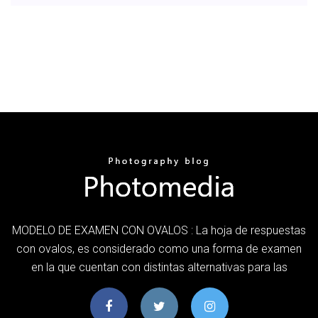
MODELO DE EXAMEN CON OVALOS : La hoja de respuestas
con ovalos, es considerado como una forma de examen
en la que cuentan con distintas alternativas para las