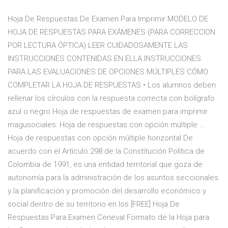
Hoja De Respuestas De Examen Para Imprimir MODELO DE
HOJA DE RESPUESTAS PARA EXÁMENES (PARA CORRECCION
POR LECTURA ÓPTICA) LEER CUIDADOSAMENTE LAS
INSTRUCCIONES CONTENIDAS EN ELLA INSTRUCCIONES
PARA LAS EVALUACIONES DE OPCIONES MÚLTIPLES CÓMO
COMPLETAR LA HOJA DE RESPUESTAS • Los alumnos deben
rellenar los círculos con la respuesta correcta con bolígrafo
azul o negro Hoja de respuestas de examen para imprimir.
magusociales: Hoja de respuestas con opción múltiple ...
Hoja de respuestas con opción múltiple horizontal De
acuerdo con el Artículo 298 de la Constitución Política de
Colombia de 1991, es una entidad territorial que goza de
autonomía para la administración de los asuntos seccionales
y la planificación y promoción del desarrollo económico y
social dentro de su territorio en los [FREE] Hoja De
Respuestas Para Examen Ceneval Formato de la Hoja para